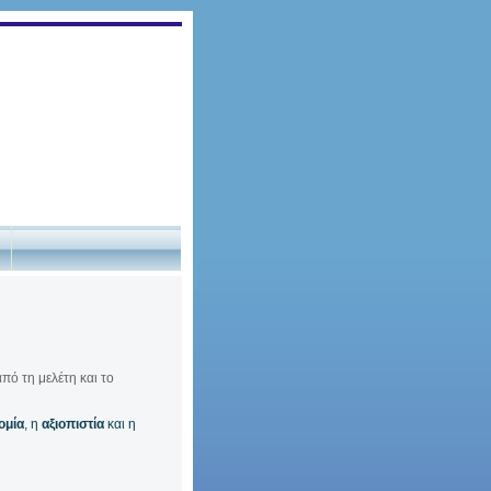
πό τη μελέτη και το
ομία
, η
αξιοπιστία
και η