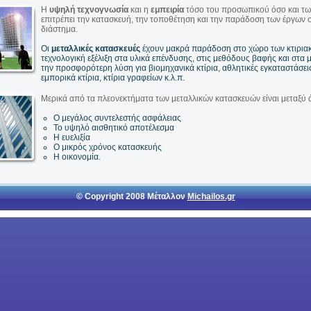
Η
υψηλή τεχνογνωσία
και η
εμπειρία
τόσο του προσωπικού όσο και τω
επιτρέπει την κατασκευή, την τοποθέτηση και την παράδοση των έργων σ
διάστημα.
Οι
μεταλλικές κατασκευές
έχουν μακρά παράδοση στο χώρο των κτιρια
τεχνολογική εξέλιξη στα υλικά επένδυσης, στις μεθόδους βαφής και στα
την προσφορότερη λύση για βιομηχανικά κτίρια, αθλητικές εγκαταστάσει
εμπορικά κτίρια, κτίρια γραφείων κ.λ.π.
Μερικά από τα πλεονεκτήματα των μεταλλικών κατασκευών είναι μεταξύ 
Ο μεγάλος συντελεστής ασφάλειας
Το υψηλό αισθητικό αποτέλεσμα
Η ευελιξία
Ο μικρός χρόνος κατασκευής
Η οικονομία.
© Copyright 2008 Μέταλλον
Michailos.gr