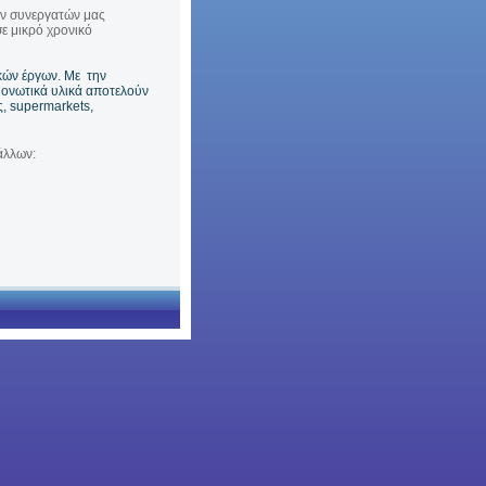
ν συνεργατών μας
ε μικρό χρονικό
κών έργων. Με την
 μονωτικά υλικά αποτελούν
ς, supermarkets,
άλλων: